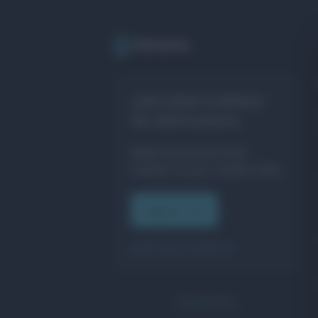
Just what matters.
No distractions.
Read only posts that
matter to you. Clutter free.
Register now
Learn how it works
Privacy Policy
Lemeno by
Quave